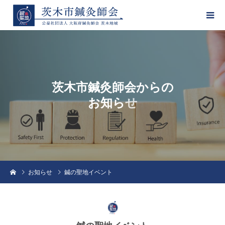
茨
木
市
鍼
灸
師
会
か
ら
の
お
知
ら
せ
お知らせ
鍼の聖地イベント