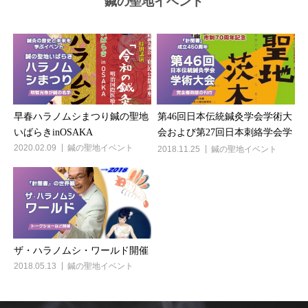
鍼の聖地イベント
早春ハラノムシまつり鍼の聖地
第46回日本伝統鍼灸学会学術大
いばらきinOSAKA
会および第27回日本刺絡学会学
2020.02.09
鍼の聖地イベント
術大会
2018.11.25
鍼の聖地イベント
ザ・ハラノムシ・ワールド開催
2018.05.13
鍼の聖地イベント